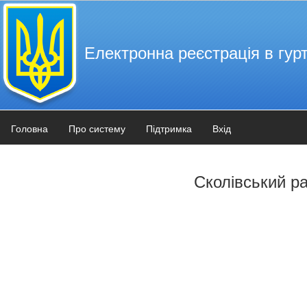
Електронна реєстрація в гурт
Головна
Про систему
Підтримка
Вхід
Сколівський р