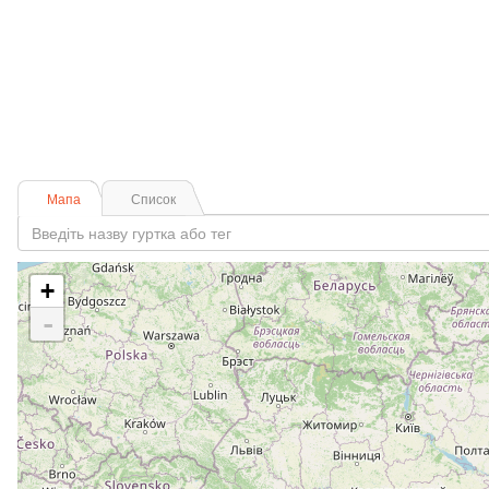
Мапа
Список
+
-