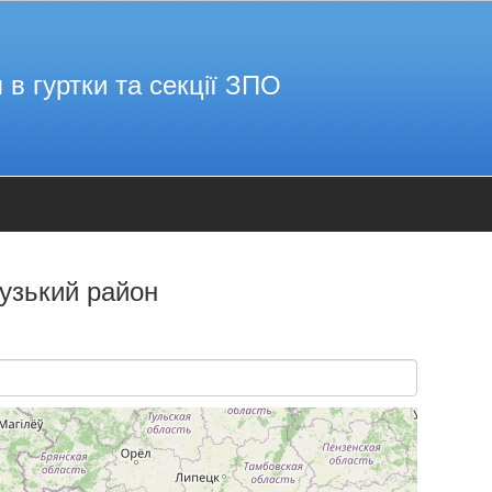
 в гуртки та секції ЗПО
узький район