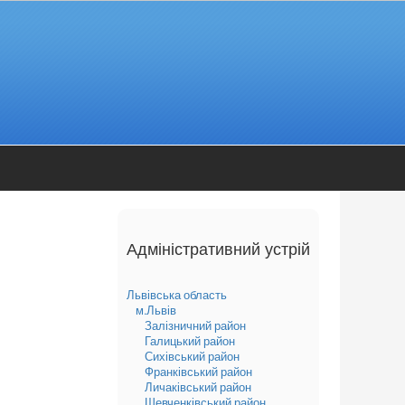
Адміністративний устрій
Львівська область
м.Львів
Залізничний район
Галицький район
Сихівський район
Франківський район
Личаківський район
Шевченківський район