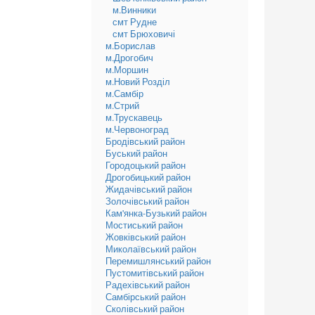
м.Винники
смт Рудне
смт Брюховичі
м.Борислав
м.Дрогобич
м.Моршин
м.Новий Розділ
м.Самбір
м.Стрий
м.Трускавець
м.Червоноград
Бродівський район
Буський район
Городоцький район
Дрогобицький район
Жидачівський район
Золочівський район
Кам'янка-Бузький район
Мостиський район
Жовківський район
Миколаївський район
Перемишлянський район
Пустомитівський район
Радехівський район
Самбірський район
Сколівський район