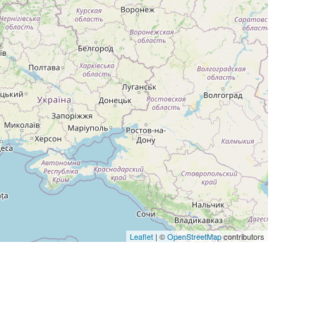
Leaflet
| ©
OpenStreetMap
contributors