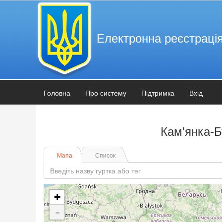
Електронна реєстрація
Головна
Про систему
Підтримка
Вхід
Кам'янка-Б
Мапа
Список
+
-