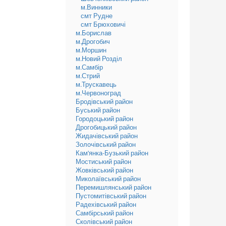
м.Винники
смт Рудне
смт Брюховичі
м.Борислав
м.Дрогобич
м.Моршин
м.Новий Розділ
м.Самбір
м.Стрий
м.Трускавець
м.Червоноград
Бродівський район
Буський район
Городоцький район
Дрогобицький район
Жидачівський район
Золочівський район
Кам'янка-Бузький район
Мостиський район
Жовківський район
Миколаївський район
Перемишлянський район
Пустомитівський район
Радехівський район
Самбірський район
Сколівський район