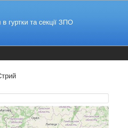
 в гуртки та секції ЗПО
Стрий