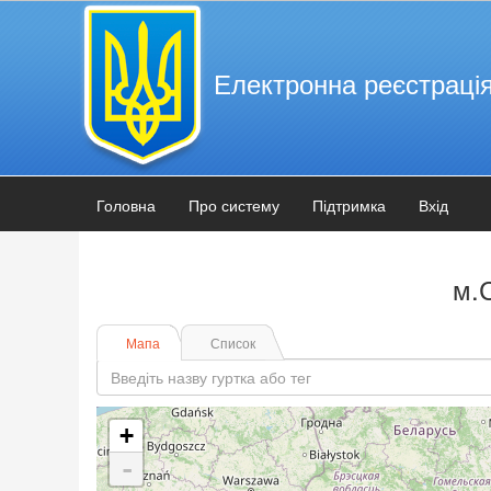
Електронна реєстрація
Головна
Про систему
Підтримка
Вхід
м.
Мапа
Список
+
-