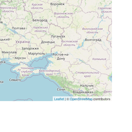
Leaflet
| ©
OpenStreetMap
contributors