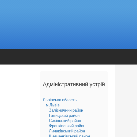
Адміністративний устрій
Львівська область
м.Львів
Залізничний район
Галицький район
Сихівський район
Франківський район
Личаківський район
Шевченківський район