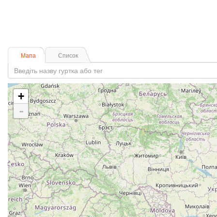
Мапа
Список
+
-