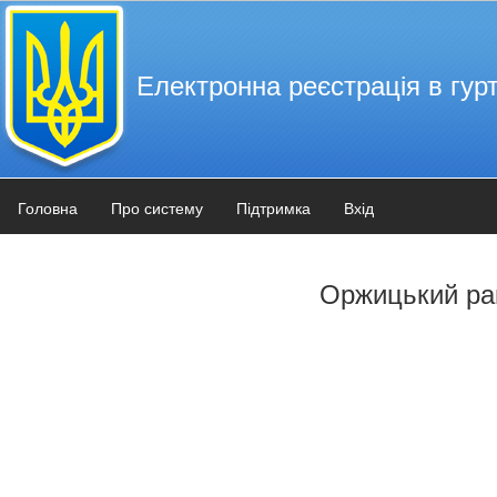
Електронна реєстрація в гурт
Головна
Про систему
Підтримка
Вхід
Оржицький ра