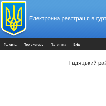
Електронна реєстрація в гурт
Головна
Про систему
Підтримка
Вхід
Гадяцький ра