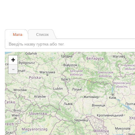
Мапа
Список
+
-