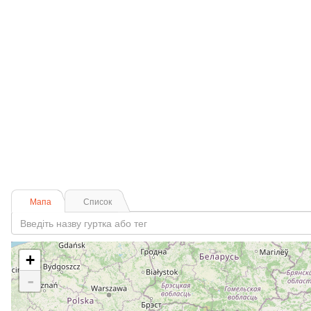
Мапа
Список
+
-