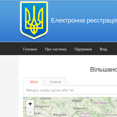
Електронна реєстрація
Головна
Про систему
Підтримка
Вхід
Вільшанс
Мапа
Список
+
-