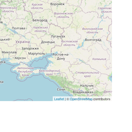
Leaflet
| ©
OpenStreetMap
contributors