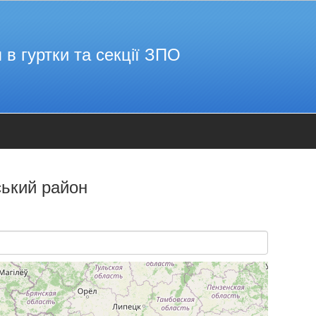
 в гуртки та секції ЗПО
ький район