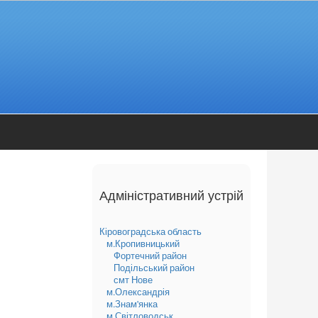
Адміністративний устрій
Кіровоградська область
м.Кропивницький
Фортечний район
Подільський район
смт Нове
м.Олександрія
м.Знам'янка
м.Світловодськ