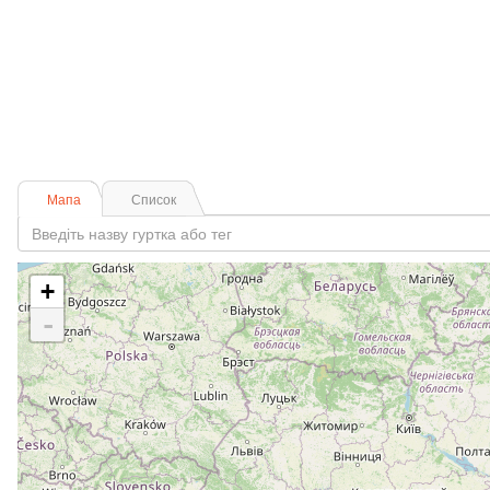
Мапа
Список
+
-