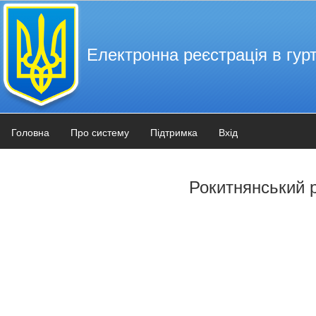
Електронна реєстрація в гурт
Головна
Про систему
Підтримка
Вхід
Рокитнянський 