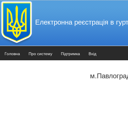
Електронна реєстрація в гурт
Головна
Про систему
Підтримка
Вхід
м.Павлогра