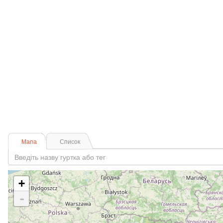
Мапа
Список
+
-