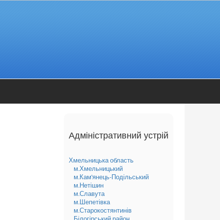
Адміністративний устрій
Хмельницька область
м.Хмельницький
м.Кам'янець-Подільський
м.Нетішин
м.Славута
м.Шепетівка
м.Старокостянтинів
Білогірський район