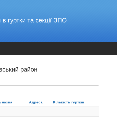
 в гуртки та секції ЗПО
вський район
 назва
Адреса
Кількість гуртків