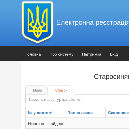
Електронна реєстрація
Головна
Про систему
Підтримка
Вхід
Старосиня
Мапа
Список
№ у системі
Повна назва
Скорочена
Нічого не знайдено.