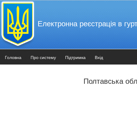
Електронна реєстрація в гурт
Головна
Про систему
Підтримка
Вхід
Полтавська об